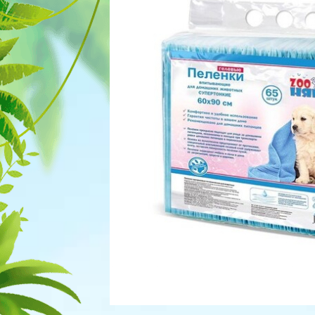
Для рыбок
Процедуры
Для рептилий
Обследование
Лаборатория
Хирургия
Стоматология