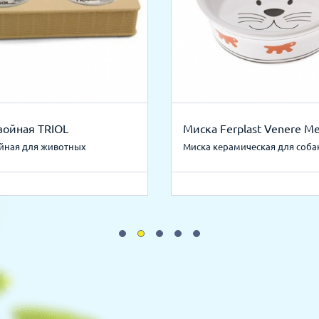
войная TRIOL
Миска Ferplast Venere M
йная для животных
Миска керамическая для соба