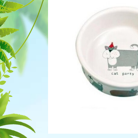
Для рыбок
Процедуры
Для рептилий
Обследование
Лаборатория
Хирургия
Стоматология