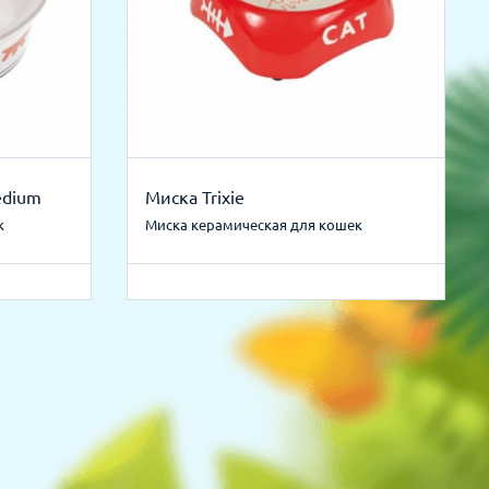
edium
Миска Trixie
к
Миска керамическая для кошек