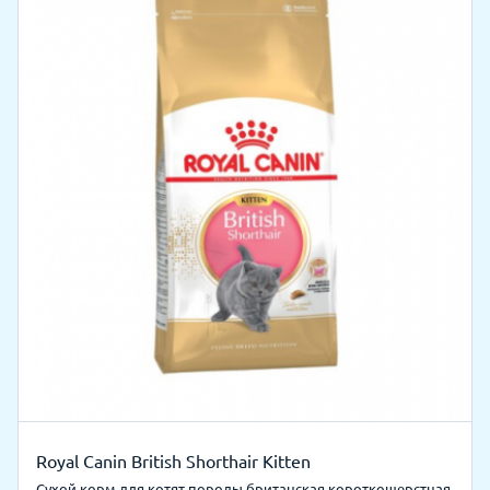
Royal Canin British Shorthair Kitten
Сухой корм для котят породы британская короткошерстная