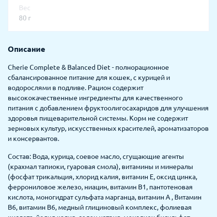
Вес
80 г
Описание
Cherie Complete & Balanced Diet - полнорационное
сбалансированное питание для кошек, с курицей и
водорослями в подливе. Рацион содержит
высококачественные ингредиенты для качественного
питания с добавлением фруктоолигосахаридов для улучшения
здоровья пищеварительной системы. Корм не содержит
зерновых культур, искусственных красителей, ароматизаторов
и консервантов.
Состав: Вода, курица, соевое масло, сгущающие агенты
(крахмал тапиоки, гуаровая смола), витамины и минералы
(фосфат трикальция, хлорид калия, витамин Е, оксид цинка,
феррониловое железо, ниацин, витамин B1, пантотеновая
кислота, моногидрат сульфата марганца, витамин А , Витамин
В6, витамин В6, медный глициновый комплекс, фолиевая