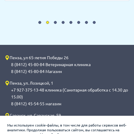
Пенза, ул 65-летия Победы 26
8 (8412) 45-80-84 Ветеринарная клиника
8 (8412) 45-80-84 Магазин
Пенза, ул. Лозицкой, 1
+7 927-375-13-48 клиника (Санитарная обработка с 14.30 до
15.00)
8 (8412) 45-54-55 магазин
Саранск, ул. Саранская, 59
8 (8342) 314-341, сот 8(9648) 53-43-41 клиника (Санитарная
Мы используем cookie-файлы, в том числе для работы сервисов веб-
обработка с 14.00 до 14.30)
аналитики. Продолжая пользоваться сайтом, вы соглашаетесь на