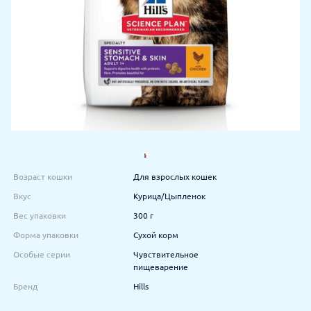
Возраст кошки
Для взрослых кошек
Вкус
Курица/Цыпленок
Вес упаковки
300 г
Форма упаковки
Сухой корм
Особые серии
Чувствительное
пищеварение
Бренд
Hills