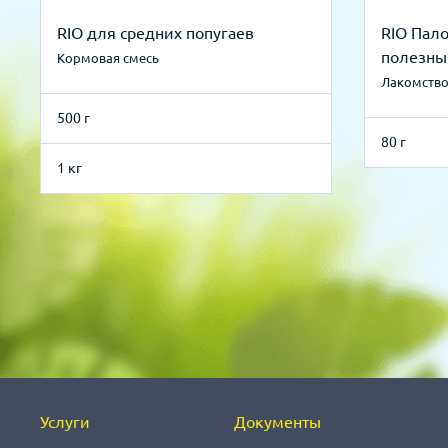
RIO для средних попугаев
RIO Пал
полезны
Кормовая смесь
Лакомство
500 г
80 г
1 кг
Услуги
Документы