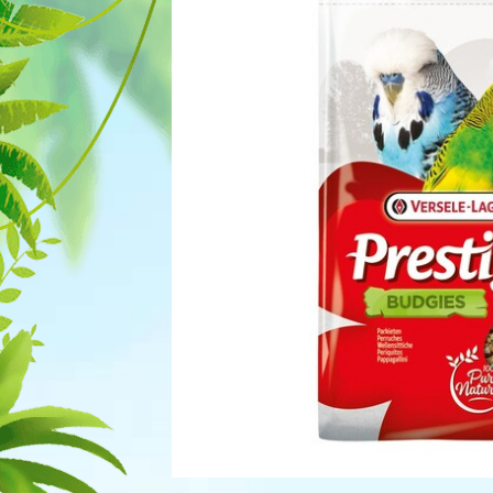
Для рыбок
Процедуры
Для рептилий
Обследование
Лаборатория
Хирургия
Стоматология