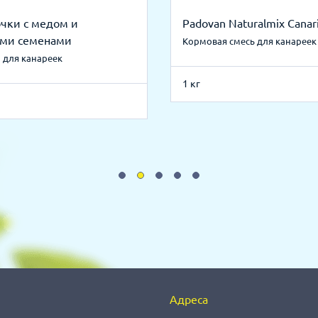
очки с медом и
Padovan Naturalmix Canari
ми семенами
Кормовая смесь для канареек
 для канареек
1 кг
Адреса