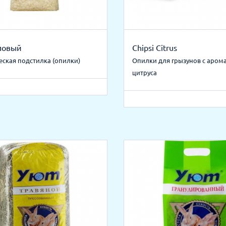
повый
Chipsi Citrus
еская подстилка (опилки)
Опилки для грызунов с аром
цитруса