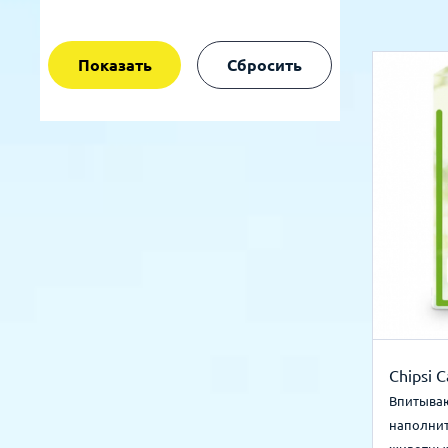
Показать
Сбросить
Chipsi C
Впитыва
наполни