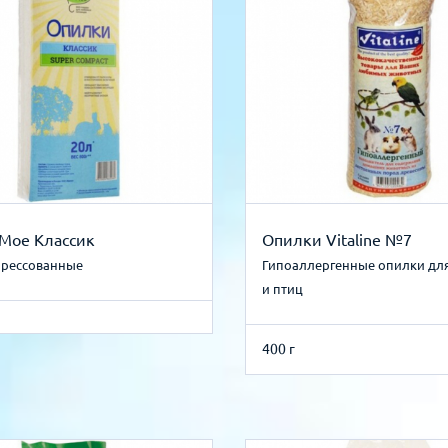
 Мое Классик
Опилки Vitaline №7
прессованные
Гипоаллергенные опилки дл
и птиц
400 г