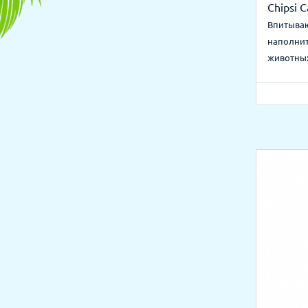
Chipsi 
Впитыва
наполни
животны