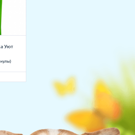
ка Уют
анулы)