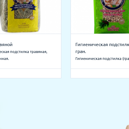
авяной
Гигиеническая подстил
гран.
еская подстилка травяная,
нная.
Гигиеническая подстилка (гр