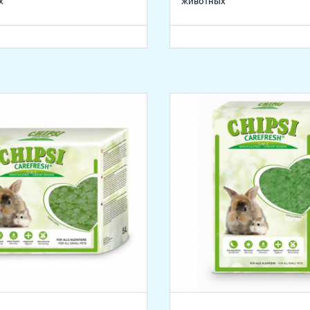
х
животных