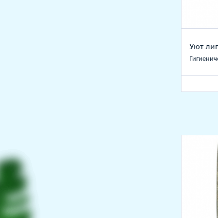
Уют ли
Гигиенич