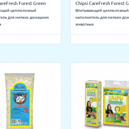
CareFresh Forest Green
Chipsi CareFresh Forest 
ющий целлюлозный
Впитывающий целлюлозный
тель для мелких домашних
наполнитель для мелких до
х
животных