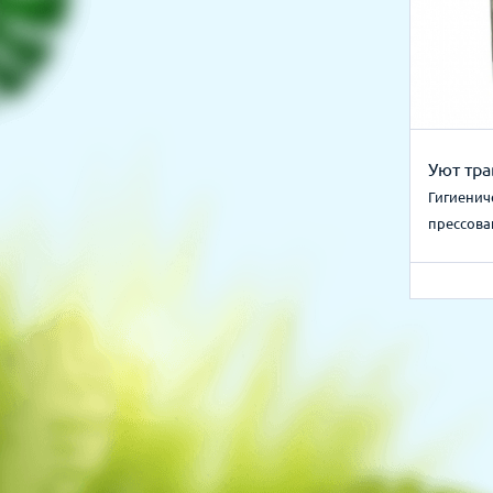
Уют тр
Гигиенич
прессова