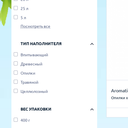
25 л
5 л
Посмотреть все
ТИП НАПОЛНИТЕЛЯ
Впитывающий
Древесный
Опилки
Травяной
Aromati
Целлюлозный
Опилки х
ВЕС УПАКОВКИ
400 г