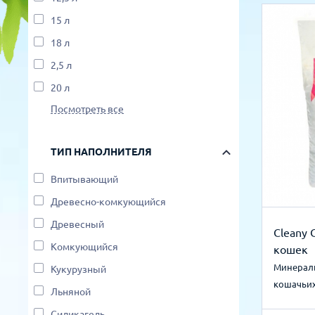
15 л
18 л
2,5 л
20 л
Посмотреть все
ТИП НАПОЛНИТЕЛЯ
Впитывающий
Древесно-комкующийся
Древесный
Cleany 
Комкующийся
кошек
Минерал
Кукурузный
кошачьих
Льняной
Силикагель