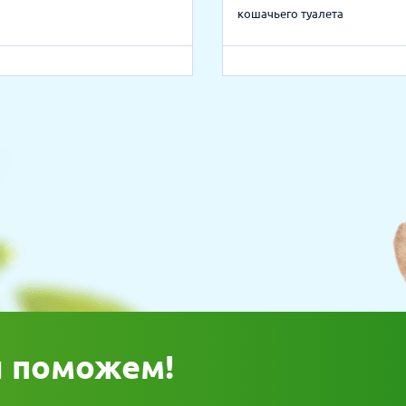
кошачьего туалета
ы поможем!