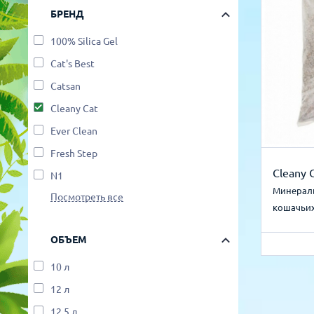
БРЕНД
Для рыбок
Процедуры
100% Silica Gel
Для рептилий
Cat's Best
Обследование
Catsan
Лаборатория
Cleany Cat
Ever Clean
Хирургия
Fresh Step
Cleany 
N1
Стоматология
Минерал
Посмотреть все
кошачьих
ОБЪЕМ
10 л
12 л
12,5 л