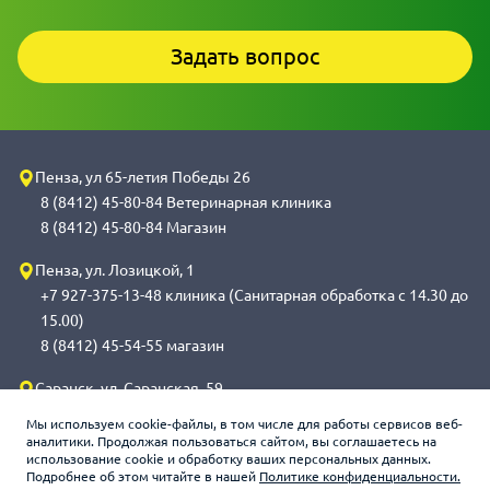
Задать вопрос
Пенза, ул 65-летия Победы 26
8 (8412) 45-80-84 Ветеринарная клиника
8 (8412) 45-80-84 Магазин
Пенза, ул. Лозицкой, 1
+7 927-375-13-48 клиника (Санитарная обработка с 14.30 до
15.00)
8 (8412) 45-54-55 магазин
Саранск, ул. Саранская, 59
8 (8342) 314-341, сот 8(9648) 53-43-41 клиника (Санитарная
Мы используем cookie-файлы, в том числе для работы сервисов веб-
обработка с 14.00 до 14.30)
аналитики. Продолжая пользоваться сайтом, вы соглашаетесь на
использование cookie и обработку ваших персональных данных.
8 (8342) 272-275 магазин
Подробнее об этом читайте в нашей
Политике конфиденциальности.