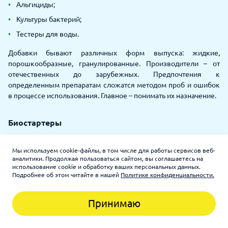
Альгициды;
Культуры бактерий;
Тестеры для воды.
Добавки бывают различных форм выпуска: жидкие,
порошкообразные, гранулированные. Производители – от
отечественных до зарубежных. Предпочтения к
определенным препаратам сложатся методом проб и ошибок
в процессе использования. Главное – понимать их назначение.
Биостартеры
Биостартеры – препараты для быстрого запуска аквариума.
Мы используем cookie-файлы, в том числе для работы сервисов веб-
Стандартный срок создания оптимальной среды для рыб – 10
аналитики. Продолжая пользоваться сайтом, вы соглашаетесь на
дней. Биостартеры же ускоряют стабилизацию
использование cookie и обработку ваших персональных данных.
Подробнее об этом читайте в нашей
Политике конфиденциальности.
биологического равновесия. И, соответственно, стандартный
срок запуска аквариума сокращается до 2х дней. В состав
биостартеров входят: штаммы бактерий, смесь ферментов и
Принимаю
другие добавки, которые помогают развитию полезной
микрофлоры.