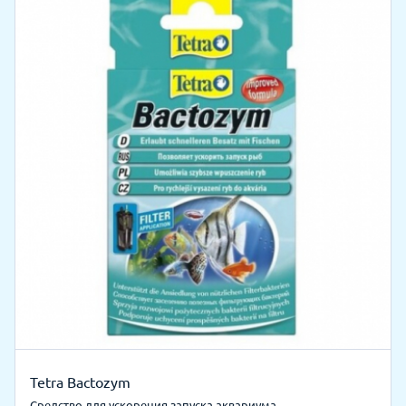
Tetra Bactozym
Средство для ускорения запуска аквариума