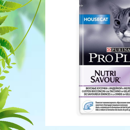
Для рыбок
Процедуры
Для рептилий
Обследование
Лаборатория
Хирургия
Стоматология