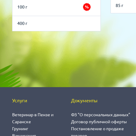
85 г
100 г
400 г
Услуги
Документы
Ветеринар в Пензе и
ФЗ "О персональных данных"
Саранске
Договор публичной оферты
Груминг
Постановление о продаже
Вакцинация
товаров