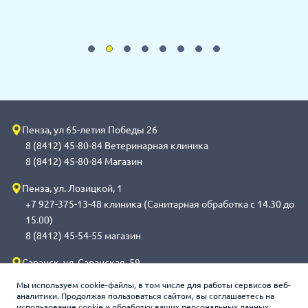
Пенза, ул 65-летия Победы 26
8 (8412) 45-80-84 Ветеринарная клиника
8 (8412) 45-80-84 Магазин
Пенза, ул. Лозицкой, 1
+7 927-375-13-48 клиника (Санитарная обработка с 14.30 до
15.00)
8 (8412) 45-54-55 магазин
Саранск, ул. Саранская, 59
8 (8342) 314-341, сот 8(9648) 53-43-41 клиника (Санитарная
Мы используем cookie-файлы, в том числе для работы сервисов веб-
обработка с 14.00 до 14.30)
аналитики. Продолжая пользоваться сайтом, вы соглашаетесь на
использование cookie и обработку ваших персональных данных.