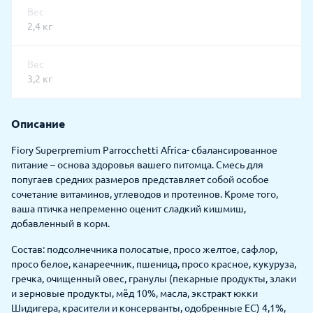
Вес
2,4 кг
Вес
3,2 кг
Описание
Fiory Superpremium Parrocchetti Africa- сбалансированное
питание – основа здоровья вашего питомца. Смесь для
попугаев средних размеров представляет собой особое
сочетание витаминов, углеводов и протеинов. Кроме того,
ваша птичка непременно оценит сладкий кишмиш,
добавленный в корм.
Состав: подсолнечника полосатые, просо желтое, сафлор,
просо белое, канареечник, пшеница, просо красное, кукуруза,
гречка, очищенный овес, гранулы (пекарные продукты, злаки
и зерновые продукты, мёд 10%, масла, экстракт юкки
Шидигера, красители и консерванты, одобренные ЕС) 4,1%,