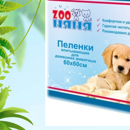
Для рыбок
Процедуры
Для рептилий
Обследование
Лаборатория
Хирургия
Стоматология