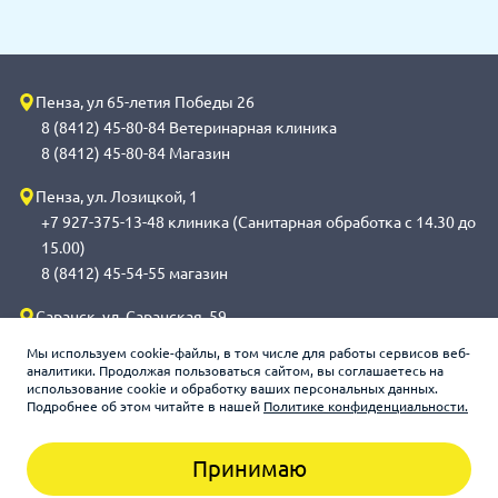
Пенза, ул 65-летия Победы 26
8 (8412) 45-80-84 Ветеринарная клиника
8 (8412) 45-80-84 Магазин
Пенза, ул. Лозицкой, 1
+7 927-375-13-48 клиника (Санитарная обработка с 14.30 до
15.00)
8 (8412) 45-54-55 магазин
Саранск, ул. Саранская, 59
8 (8342) 314-341, сот 8(9648) 53-43-41 клиника (Санитарная
Мы используем cookie-файлы, в том числе для работы сервисов веб-
обработка с 14.00 до 14.30)
аналитики. Продолжая пользоваться сайтом, вы соглашаетесь на
использование cookie и обработку ваших персональных данных.
8 (8342) 272-275 магазин
Подробнее об этом читайте в нашей
Политике конфиденциальности.
Принимаю
Зооцентр «Счастливый слон», 2026