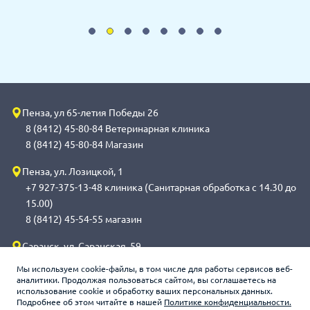
Пенза, ул 65-летия Победы 26
8 (8412) 45-80-84 Ветеринарная клиника
8 (8412) 45-80-84 Магазин
Пенза, ул. Лозицкой, 1
+7 927-375-13-48 клиника (Санитарная обработка с 14.30 до
15.00)
8 (8412) 45-54-55 магазин
Саранск, ул. Саранская, 59
8 (8342) 314-341, сот 8(9648) 53-43-41 клиника (Санитарная
Мы используем cookie-файлы, в том числе для работы сервисов веб-
обработка с 14.00 до 14.30)
аналитики. Продолжая пользоваться сайтом, вы соглашаетесь на
использование cookie и обработку ваших персональных данных.
8 (8342) 272-275 магазин
Подробнее об этом читайте в нашей
Политике конфиденциальности.