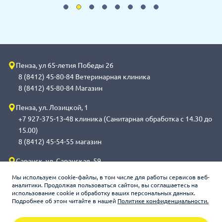
Пенза, ул 65-летия Победы 26
8 (8412) 45-80-84 Ветеринарная клиника
8 (8412) 45-80-84 Магазин
Пенза, ул. Лозицкой, 1
+7 927-375-13-48 клиника (Санитарная обработка с 14.30 до
15.00)
8 (8412) 45-54-55 магазин
Саранск, ул. Саранская, 59
8 (8342) 314-341, сот 8(9648) 53-43-41 клиника (Санитарная
Мы используем cookie-файлы, в том числе для работы сервисов веб-
обработка с 14.00 до 14.30)
аналитики. Продолжая пользоваться сайтом, вы соглашаетесь на
использование cookie и обработку ваших персональных данных.
8 (8342) 272-275 магазин
Подробнее об этом читайте в нашей
Политике конфиденциальности.