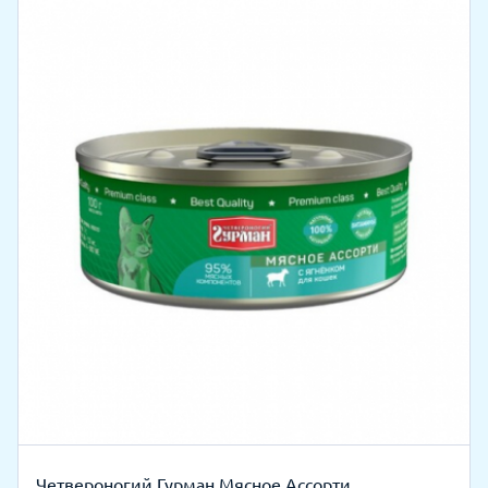
Четвероногий Гурман Мясное Ассорти