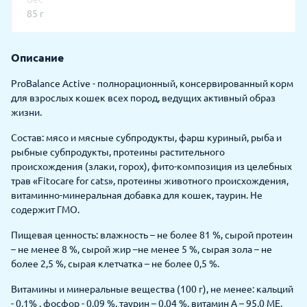
85 г
Описание
ProBalance Active - полнорационный, консервированный корм
для взрослых кошек всех пород, ведущих активный образ
жизни.
Состав: мясо и мясные субпродукты, фарш куриный, рыба и
рыбные субпродукты, протеины растительного
происхождения (злаки, горох), фито-композиция из целебных
трав «Fitocare for cats», протеины животного происхождения,
витаминно-минеральная добавка для кошек, таурин. Не
содержит ГМО.
Пищевая ценность: влажность – не более 81 %, сырой протеин
– не менее 8 %, сырой жир –не менее 5 %, сырая зола – не
более 2,5 %, сырая клетчатка – не более 0,5 %.
Витамины и минеральные вещества (100 г), не менее: кальций
- 0,1% , фосфор - 0,09 %, таурин – 0,04 %, витамин А – 95,0 МЕ,