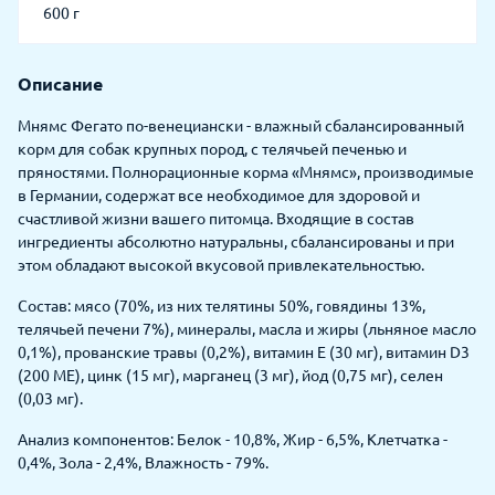
600 г
Описание
Мнямс Фегато по-венециански - влажный сбалансированный
корм для собак крупных пород, с телячьей печенью и
пряностями. Полнорационные корма «Мнямс», производимые
в Германии, содержат все необходимое для здоровой и
счастливой жизни вашего питомца. Входящие в состав
ингредиенты абсолютно натуральны, сбалансированы и при
этом обладают высокой вкусовой привлекательностью.
Состав: мясо (70%, из них телятины 50%, говядины 13%,
телячьей печени 7%), минералы, масла и жиры (льняное масло
0,1%), прованские травы (0,2%), витамин Е (30 мг), витамин D3
(200 МЕ), цинк (15 мг), марганец (3 мг), йод (0,75 мг), селен
(0,03 мг).
Анализ компонентов: Белок - 10,8%, Жир - 6,5%, Клетчатка -
0,4%, Зола - 2,4%, Влажность - 79%.