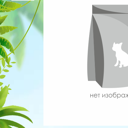
Для рыбок
Процедуры
Для рептилий
Обследование
Лаборатория
Хирургия
Стоматология