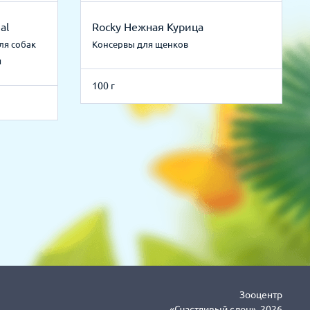
al
Rocky Нежная Курица
ля собак
Консервы для щенков
я
100 г
Зооцентр
«Счастливый слон», 2026