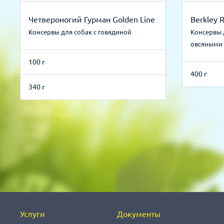
Четвероногий Гурман Golden Line
Berkley 
Консервы для собак с говядиной
Консервы 
овсяными
100 г
400 г
340 г
Услуги
Документы