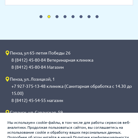
Пенза, ул 65-летия Победы 26
8 (8412) 45-80-84 Ветеринарная клиника
8 (8412) 45-80-84 Магазин
Пенза, ул. Лозицкой, 1
+7 927-375-13-48 клиника (Санитарная обработка с 14.30 до
15.00)
8 (8412) 45-54-55 магазин
Саранск, ул. Саранская, 59
8 (8342) 314-341, сот 8(9648) 53-43-41 клиника (Санитарная
Мы используем cookie-файлы, в том числе для работы сервисов веб-
обработка с 14.00 до 14.30)
аналитики. Продолжая пользоваться сайтом, вы соглашаетесь на
использование cookie и обработку ваших персональных данных.
8 (8342) 272-275 магазин
Подробнее об этом читайте в нашей
Политике конфиденциальности.