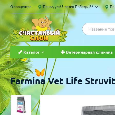
О зооцентре
Пенза, ул 65-летия Победы 26
Пен
Каталог
Ветеринарная клиника
Для кошек
Ветеринар в Пензе и Саранс
Farmina Vet Life Struv
Для собак
Груминг
Для птиц
Вакцинация
Для грызунов и хорьков
Чипирование