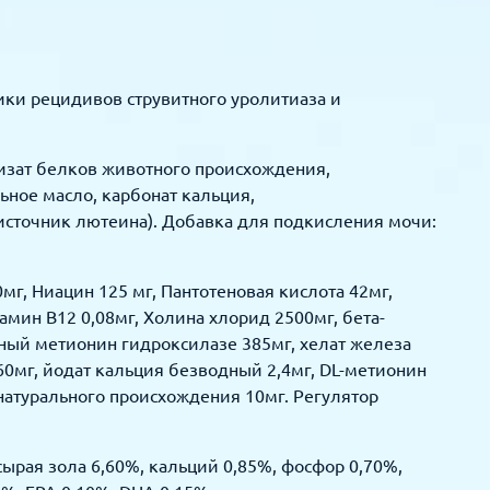
тики рецидивов струвитного уролитиаза и
лизат белков животного происхождения,
ьное масло, карбонат кальция,
источник лютеина). Добавка для подкисления мочи:
г, Ниацин 125 мг, Пантотеновая кислота 42мг,
амин В12 0,08мг, Холина хлорид 2500мг, бета-
чный метионин гидроксилазе 385мг, хелат железа
0мг, йодат кальция безводный 2,4мг, DL-метионин
 натурального происхождения 10мг. Регулятор
сырая зола 6,60%, кальций 0,85%, фосфор 0,70%,