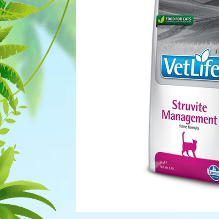
Для рыбок
Процедуры
Для рептилий
Обследование
Лаборатория
Хирургия
Стоматология