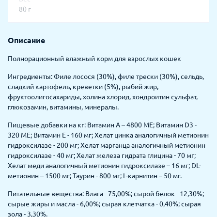
80 г
Описание
Полнорационный влажный корм для взрослых кошек
Ингредиенты: Филе лосося (30%), филе трески (30%), сельдь,
сладкий картофель, креветки (5%), рыбий жир,
фруктоолигосахариды, холина хлорид, хондроитин сульфат,
глюкозамин, витамины, минералы.
Пищевые добавки на кг: Витамин А – 4800 МЕ; Витамин D3 -
320 МЕ; Витамин Е - 160 мг; Хелат цинка аналогичный метионин
гидроксилазе - 200 мг; Хелат марганца аналогичный метионин
гидроксилазе - 40 мг; Хелат железа гидрата глицина - 70 мг;
Хелат меди аналогичный метионин гидроксилазе – 16 мг; DL-
метионин – 1500 мг; Таурин - 800 мг; L-карнитин – 50 мг.
Питательные вещества: Влага - 75,00%; сырой белок - 12,30%;
сырые жиры и масла - 6,00%; сырая клетчатка - 0,40%; сырая
зола - 3,30%.