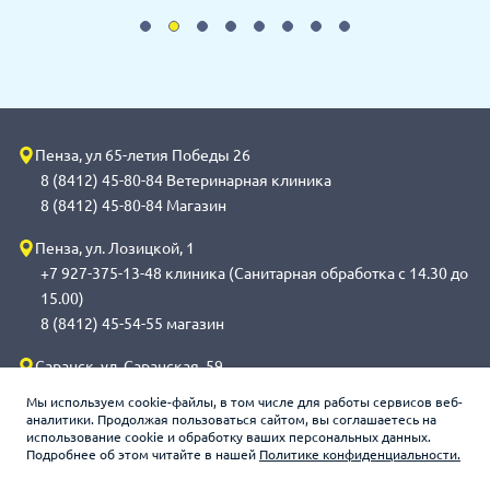
Пенза, ул 65-летия Победы 26
8 (8412) 45-80-84 Ветеринарная клиника
8 (8412) 45-80-84 Магазин
Пенза, ул. Лозицкой, 1
+7 927-375-13-48 клиника (Санитарная обработка с 14.30 до
15.00)
8 (8412) 45-54-55 магазин
Саранск, ул. Саранская, 59
8 (8342) 314-341, сот 8(9648) 53-43-41 клиника (Санитарная
Мы используем cookie-файлы, в том числе для работы сервисов веб-
обработка с 14.00 до 14.30)
аналитики. Продолжая пользоваться сайтом, вы соглашаетесь на
использование cookie и обработку ваших персональных данных.
8 (8342) 272-275 магазин
Подробнее об этом читайте в нашей
Политике конфиденциальности.