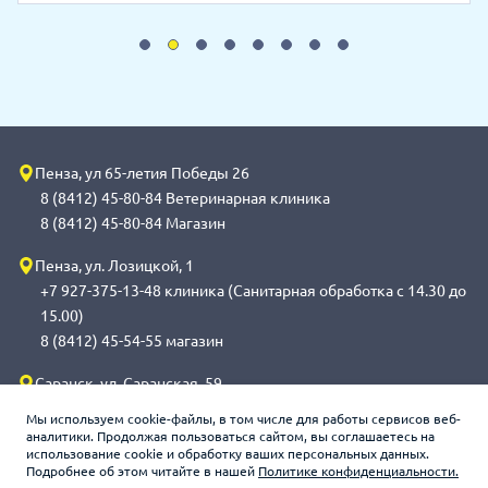
Пенза, ул 65-летия Победы 26
8 (8412) 45-80-84 Ветеринарная клиника
8 (8412) 45-80-84 Магазин
Пенза, ул. Лозицкой, 1
+7 927-375-13-48 клиника (Санитарная обработка с 14.30 до
15.00)
8 (8412) 45-54-55 магазин
Саранск, ул. Саранская, 59
8 (8342) 314-341, сот 8(9648) 53-43-41 клиника (Санитарная
Мы используем cookie-файлы, в том числе для работы сервисов веб-
обработка с 14.00 до 14.30)
аналитики. Продолжая пользоваться сайтом, вы соглашаетесь на
использование cookie и обработку ваших персональных данных.
8 (8342) 272-275 магазин
Подробнее об этом читайте в нашей
Политике конфиденциальности.