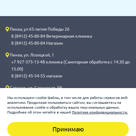
Пенза, ул 65-летия Победы 26
8 (8412) 45-80-84 Ветеринарная клиника
8 (8412) 45-80-84 Магазин
Пенза, ул. Лозицкой, 1
+7 927-375-13-48 клиника (Санитарная обработка с 14.30 до
15.00)
8 (8412) 45-54-55 магазин
Саранск, ул. Саранская, 59
8 (8342) 314-341, сот 8(9648) 53-43-41 клиника (Санитарная
Мы используем cookie-файлы, в том числе для работы сервисов веб-
обработка с 14.00 до 14.30)
аналитики. Продолжая пользоваться сайтом, вы соглашаетесь на
использование cookie и обработку ваших персональных данных.
8 (8342) 272-275 магазин
Подробнее об этом читайте в нашей
Политике конфиденциальности.
Принимаю
Зооцентр «Счастливый слон», 2026