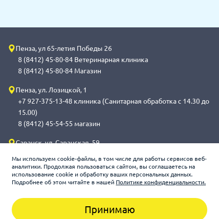
Пенза, ул 65-летия Победы 26
8 (8412) 45-80-84 Ветеринарная клиника
8 (8412) 45-80-84 Магазин
Пенза, ул. Лозицкой, 1
+7 927-375-13-48 клиника (Санитарная обработка с 14.30 до
15.00)
8 (8412) 45-54-55 магазин
Саранск, ул. Саранская, 59
8 (8342) 314-341, сот 8(9648) 53-43-41 клиника (Санитарная
Мы используем cookie-файлы, в том числе для работы сервисов веб-
обработка с 14.00 до 14.30)
аналитики. Продолжая пользоваться сайтом, вы соглашаетесь на
использование cookie и обработку ваших персональных данных.
8 (8342) 272-275 магазин
Подробнее об этом читайте в нашей
Политике конфиденциальности.
Принимаю
Зооцентр «Счастливый слон», 2026