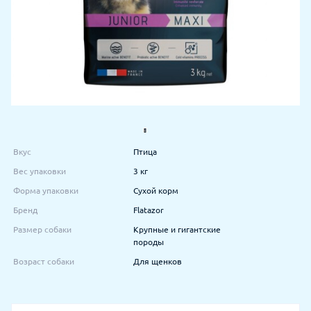
Вкус
Птица
Вес упаковки
3 кг
Форма упаковки
Сухой корм
Бренд
Flatazor
Размер собаки
Крупные и гигантские
породы
Возраст собаки
Для щенков