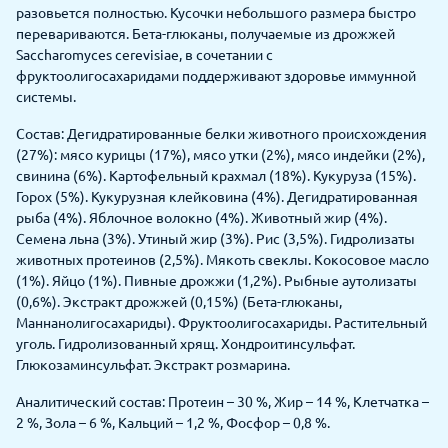
разовьется полностью. Кусочки небольшого размера быстро
перевариваются. Бета-глюканы, получаемые из дрожжей
Saccharomyces cerevisiae, в сочетании с
фруктоолигосахаридами поддерживают здоровье иммунной
системы.
Состав: Дегидратированные белки животного происхождения
(27%): мясо курицы (17%), мясо утки (2%), мясо индейки (2%),
свинина (6%). Картофельный крахмал (18%). Кукуруза (15%).
Горох (5%). Кукурузная клейковина (4%). Дегидратированная
рыба (4%). Яблочное волокно (4%). Животный жир (4%).
Семена льна (3%). Утиный жир (3%). Pис (3,5%). Гидролизаты
животных протеинов (2,5%). Мякоть свеклы. Кокосовое масло
(1%). Яйцо (1%). Пивные дрожжи (1,2%). Рыбные аутолизаты
(0,6%). Экстракт дрожжей (0,15%) (Бета-глюканы,
Маннанолигосахариды). Фруктоолигосахариды. Растительный
уголь. Гидролизованный хрящ. Хондроитинсульфат.
Глюкозаминсульфат. Экстракт розмарина.
Аналитический состав: Протеин – 30 %, Жир – 14 %, Клетчатка –
2 %, Зола – 6 %, Кальций – 1,2 %, Фосфор – 0,8 %.