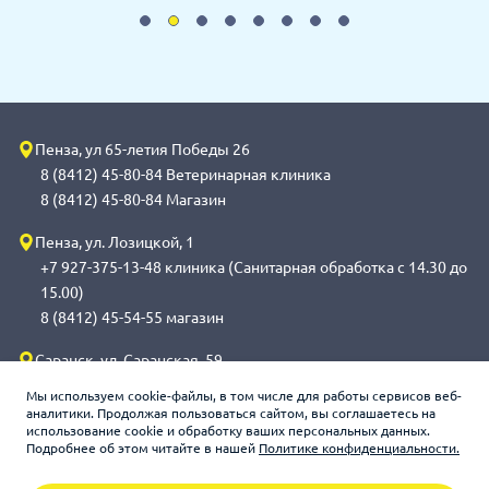
Пенза, ул 65-летия Победы 26
8 (8412) 45-80-84 Ветеринарная клиника
8 (8412) 45-80-84 Магазин
Пенза, ул. Лозицкой, 1
+7 927-375-13-48 клиника (Санитарная обработка с 14.30 до
15.00)
8 (8412) 45-54-55 магазин
Саранск, ул. Саранская, 59
8 (8342) 314-341, сот 8(9648) 53-43-41 клиника (Санитарная
Мы используем cookie-файлы, в том числе для работы сервисов веб-
обработка с 14.00 до 14.30)
аналитики. Продолжая пользоваться сайтом, вы соглашаетесь на
использование cookie и обработку ваших персональных данных.
8 (8342) 272-275 магазин
Подробнее об этом читайте в нашей
Политике конфиденциальности.