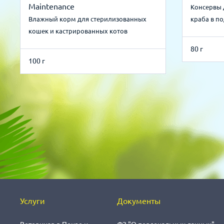
Maintenance
Консервы 
Влажный корм для стерилизованных
краба в п
кошек и кастрированных котов
80 г
100 г
Услуги
Документы