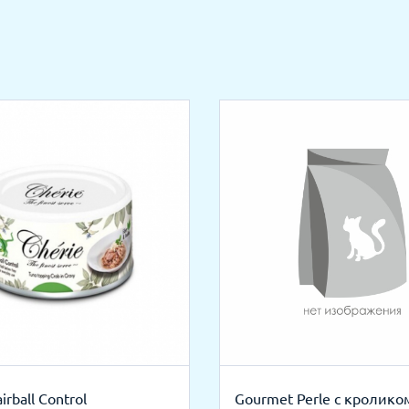
irball Control
Gourmet Perle с кролико