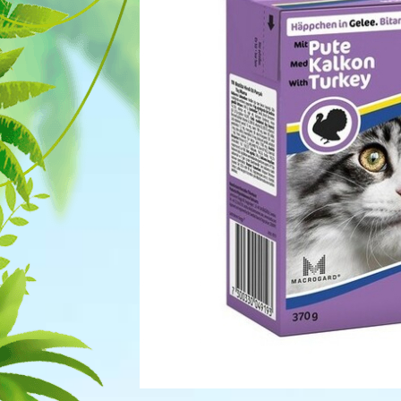
Для рыбок
Процедуры
Для рептилий
Обследование
Лаборатория
Хирургия
Стоматология