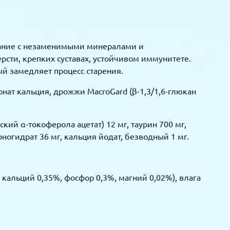
тание с незаменимыми минералами и
сти, крепких суставах, устойчивом иммунитете.
й замедляет процесс старения.
онат кальция, дрожжи MacroGard (β-1,3/1,6-глюкан
кий α-токоферола ацетат) 12 мг, таурин 700 мг,
 моногидрат 36 мг, кальция йодат, безводный 1 мг.
. кальций 0,35%, фосфор 0,3%, магний 0,02%), влага