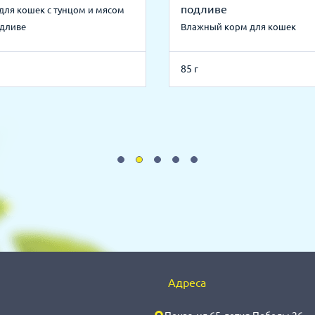
подливе
для кошек с тунцом и мясом
одливе
Влажный корм для кошек
85 г
Адреса