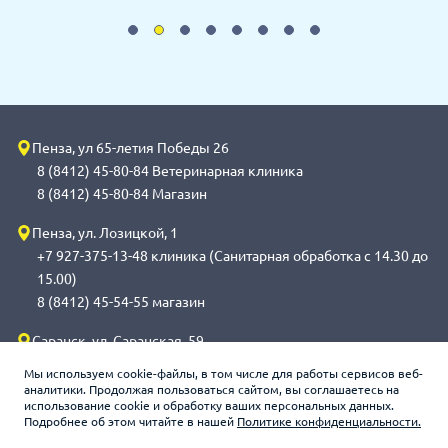
Пенза, ул 65-летия Победы 26
8 (8412) 45-80-84 Ветеринарная клиника
8 (8412) 45-80-84 Магазин
Пенза, ул. Лозицкой, 1
+7 927-375-13-48 клиника (Санитарная обработка с 14.30 до
15.00)
8 (8412) 45-54-55 магазин
Саранск, ул. Саранская, 59
8 (8342) 314-341, сот 8(9648) 53-43-41 клиника (Санитарная
Мы используем cookie-файлы, в том числе для работы сервисов веб-
обработка с 14.00 до 14.30)
аналитики. Продолжая пользоваться сайтом, вы соглашаетесь на
использование cookie и обработку ваших персональных данных.
8 (8342) 272-275 магазин
Подробнее об этом читайте в нашей
Политике конфиденциальности.