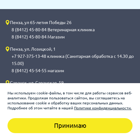
Пенза, ул 65-летия Победы 26
8 (8412) 45-80-84 Ветеринарная клиника
8 (8412) 45-80-84 Магазин
Пенза, ул. Лозицкой, 1
+7 927-375-13-48 клиника (Санитарная обработка с 14.30 до
15.00)
8 (8412) 45-54-55 магазин
Саранск, ул. Саранская, 59
8 (8342) 314-341, сот 8(9648) 53-43-41 клиника (Санитарная
Мы используем cookie-файлы, в том числе для работы сервисов веб-
обработка с 14.00 до 14.30)
аналитики. Продолжая пользоваться сайтом, вы соглашаетесь на
использование cookie и обработку ваших персональных данных.
8 (8342) 272-275 магазин
Подробнее об этом читайте в нашей
Политике конфиденциальности.
Принимаю
Зооцентр «Счастливый слон», 2026