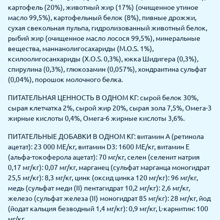
картофель (20%), животный жир (17%) (очищенное утиное
масло 99,5%), картофельный белок (8%), пивные дрожжи,
сухая свекольная пульпа, гидролизованный животный белок,
рыбий жир (очищенное масло лосося 99,5%), минеральные
вещества, маннанолигосахариды (М.O.S. 1%),
ксилоолигосанхариды (Х.О.S. 0,3%), юкка Шидигера (0,3%),
спирулина (0,3%), глюкозамин (0,057%), хондраитина сульфат
(0,04%), порошок молочного белка.
ПИТАТЕЛЬНАЯ ЦЕННОСТЬ В ОДНОМ КГ: сырой белок 30%,
сырая клетчатка 2%, сырой жир 20%, сырая зола 7,5%, Омега-3
жирные кислоты 0,4%, Омега-6 жирные кислоты 3,6%.
ПИТАТЕЛЬНЫЕ ДОБАВКИ В ОДНОМ КГ: витамин А (ретинола
ацетат): 23 000 МЕ/кг, витамин D3: 1600 МЕ/кг, витамин Е
(альфа-токоферола ацетат): 70 мг/кг, селен (селенит натрия
0,17 мг/кг): 0,07 мг/кг, марганец (сульфат марганца моногидрат
25,5 мг/кг): 8,3 мг/кг, цинк (оксид цинка 120 мг/кг): 96 мг/кг,
медь (сульфат меди (II) пентагидрат 10,2 мг/кг): 2,6 мг/кг,
железо (сульфат железа (II) моногидрат 85 мг/кг): 28 мг/кг, йод
(йодат кальция безводный 1,4 мг/кг): 0,9 мг/кг, L-карнитин: 100
мг/кг.